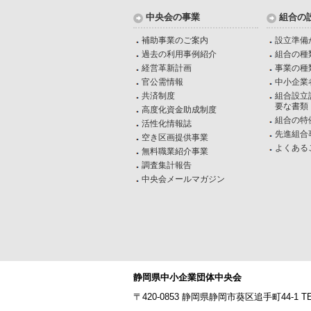
中央会の事業
組合の
補助事業のご案内
設立準備
過去の利用事例紹介
組合の種
経営革新計画
事業の種
官公需情報
中小企業
共済制度
組合設立
要な書類
高度化資金助成制度
組合の特例
活性化情報誌
先進組合
空き区画提供事業
よくある
無料職業紹介事業
調査集計報告
中央会メールマガジン
静岡県中小企業団体中央会
〒420-0853 静岡県静岡市葵区追手町44-1
TE