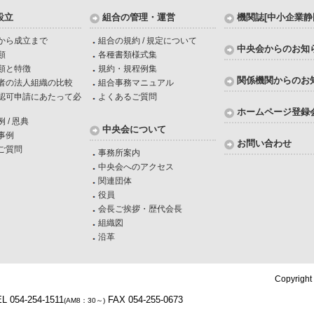
設立
組合の管理・運営
機関誌[中小企業静
から成立まで
組合の規約 / 規定について
中央会からのお知
類
各種書類様式集
類と特徴
規約・規程例集
関係機関からのお
者の法人組織の比較
組合事務マニュアル
認可申請にあたって必
よくあるご質問
ホームページ登録
 / 恩典
中央会について
事例
お問い合わせ
ご質問
事務所案内
中央会へのアクセス
関連団体
役員
会長ご挨拶・歴代会長
組織図
沿革
Copyright
L 054-254-1511
FAX 054-255-0673
(AM8：30～)