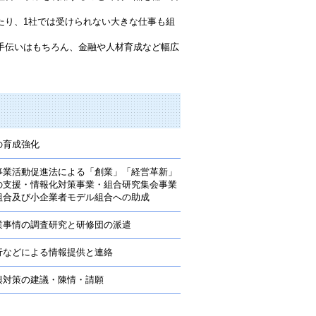
たり、1社では受けられない大きな仕事も組
手伝いはもちろん、金融や人材育成など幅広
。
の育成強化
事業活動促進法による「創業」「経営革新」
の支援・情報化対策事業・組合研究集会事業
組合及び小企業者モデル組合への助成
業事情の調査研究と研修団の派遣
行などによる情報提供と連絡
興対策の建議・陳情・請願