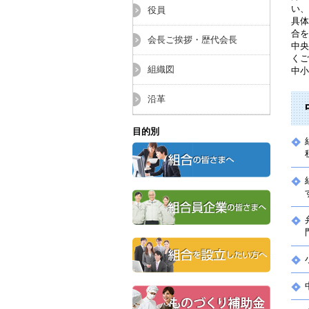
い、
役員
具体
合を
会長ご挨拶・歴代会長
中央
くご
組織図
中小
沿革
目的別