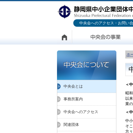
中央会へのアクセス・お問い
ホ
＜中
中央会とは
昭和
以来
事務所案内
業の
中央会へのアクセス
＜中
中小
関連団体
そこ
方々