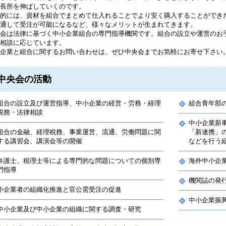
長所を伸ばしていくのです。
的には、資材を組合でまとめて仕入れることでより安く購入することができ
通して受注が可能になるなど、様々なメリットが生まれてきます。
会は法律に基づく中小企業組合の専門指導機関です。組合の設立や運営のお
相談に応じています。
企業と組合に関するお問い合わせは、ぜひ中央会までお気軽にお寄せ下さい
中央会の活動
組合の設立及び運営指導、中小企業の経営・労務・経理
組合青年部
税務・法律相談
中小企業新
組合の金融、経理税務、事業運営、流通、労働問題に関
「新連携」
する講習会、講演会等の開催
などを行う
弁護士、税理士等による専門的な問題についての個別専
海外中小企
門指導
機関誌の発
小企業者の組織化推進と官公需受注の促進
中小企業振
中小企業及び中小企業の組織に関する調査・研究