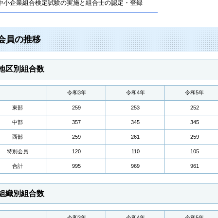
中小企業組合検定試験の実施と組合士の認定・登録
会員の推移
地区別組合数
令和3年
令和4年
令和5年
東部
259
253
252
中部
357
345
345
西部
259
261
259
特別会員
120
110
105
合計
995
969
961
組織別組合数
令和3年
令和4年
令和5年