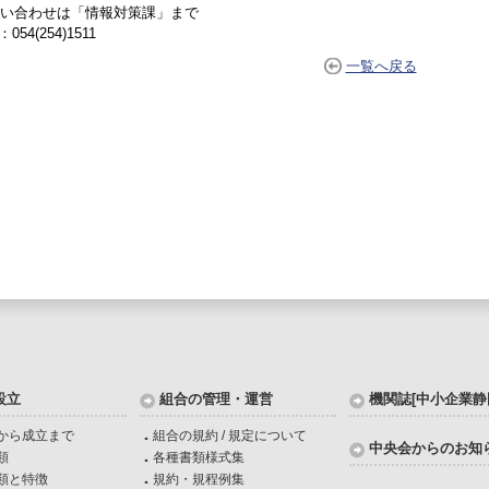
い合わせは「情報対策課」まで
：054(254)1511
一覧へ戻る
設立
組合の管理・運営
機関誌[中小企業静
から成立まで
組合の規約 / 規定について
中央会からのお知
類
各種書類様式集
類と特徴
規約・規程例集