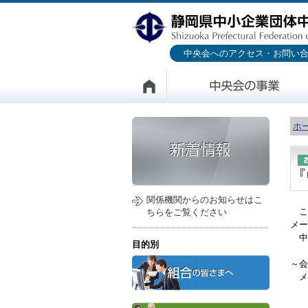
中央会へのアクセス・お問い
ホ
『
関係機関からのお知らせはこ
こ
ちらをご覧ください
メー
中
目的別
～会
メ