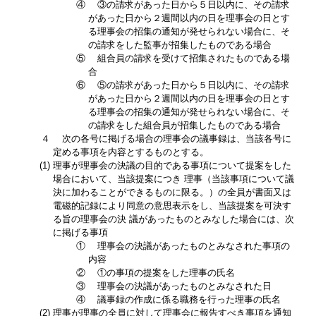
④
③の請求があった日から５日以内に、その請求
があった日から２週間以内の日を理事会の日とす
る理事会の招集の通知が発せられない場合に、そ
の請求をした監事が招集したものである場合
⑤
組合員の請求を受けて招集されたものである場
合
⑥
⑤の請求があった日から５日以内に、その請求
があった日から２週間以内の日を理事会の日とす
る理事会の招集の通知が発せられない場合に、そ
の請求をした組合員が招集したものである場合
４
次の各号に掲げる場合の理事会の議事録は、当該各号に
定める事項を内容とするものとする。
(1)
理事が理事会の決議の目的である事項について提案をした
場合において、当該提案につき 理事（当該事項について議
決に加わることができるものに限る。）の全員が書面又は
電磁的記録により同意の意思表示をし、当該提案を可決す
る旨の理事会の決 議があったものとみなした場合には、次
に掲げる事項
①
理事会の決議があったものとみなされた事項の
内容
②
①の事項の提案をした理事の氏名
③
理事会の決議があったものとみなされた日
④
議事録の作成に係る職務を行った理事の氏名
(2)
理事が理事の全員に対して理事会に報告すべき事項を通知