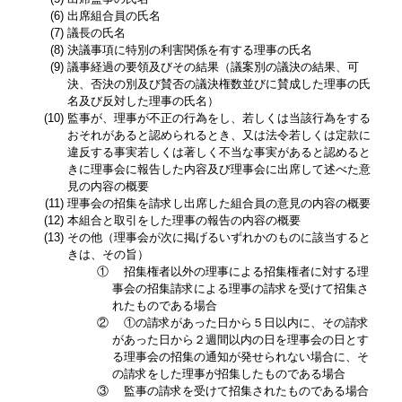
(6)
出席組合員の氏名
(7)
議長の氏名
(8)
決議事項に特別の利害関係を有する理事の氏名
(9)
議事経過の要領及びその結果（議案別の議決の結果、可
決、否決の別及び賛否の議決権数並びに賛成した理事の氏
名及び反対した理事の氏名）
(10)
監事が、理事が不正の行為をし、若しくは当該行為をする
おそれがあると認められるとき、又は法令若しくは定款に
違反する事実若しくは著しく不当な事実があると認めると
きに理事会に報告した内容及び理事会に出席して述べた意
見の内容の概要
(11)
理事会の招集を請求し出席した組合員の意見の内容の概要
(12)
本組合と取引をした理事の報告の内容の概要
(13)
その他（理事会が次に掲げるいずれかのものに該当すると
きは、その旨）
①
招集権者以外の理事による招集権者に対する理
事会の招集請求による理事の請求を受けて招集さ
れたものである場合
②
①の請求があった日から５日以内に、その請求
があった日から２週間以内の日を理事会の日とす
る理事会の招集の通知が発せられない場合に、そ
の請求をした理事が招集したものである場合
③
監事の請求を受けて招集されたものである場合