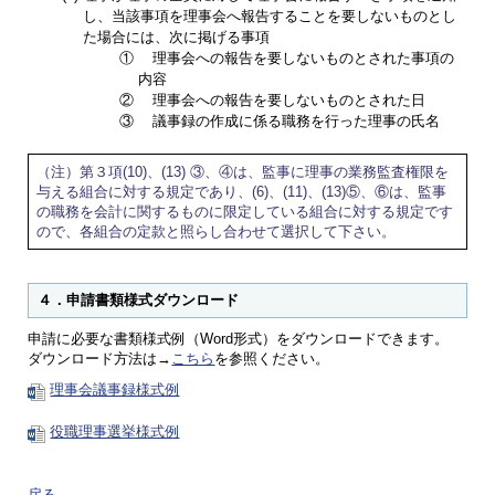
し、当該事項を理事会へ報告することを要しないものとし
た場合には、次に掲げる事項
①
理事会への報告を要しないものとされた事項の
内容
②
理事会への報告を要しないものとされた日
③
議事録の作成に係る職務を行った理事の氏名
（注）第３項(10)、(13) ③、④は、監事に理事の業務監査権限を
与える組合に対する規定であり、(6)、(11)、(13)⑤、⑥は、監事
の職務を会計に関するものに限定している組合に対する規定です
ので、各組合の定款と照らし合わせて選択して下さい。
４．申請書類様式ダウンロード
申請に必要な書類様式例（Word形式）をダウンロードできます。
ダウンロード方法は→
こちら
を参照ください。
理事会議事録様式例
役職理事選挙様式例
戻る