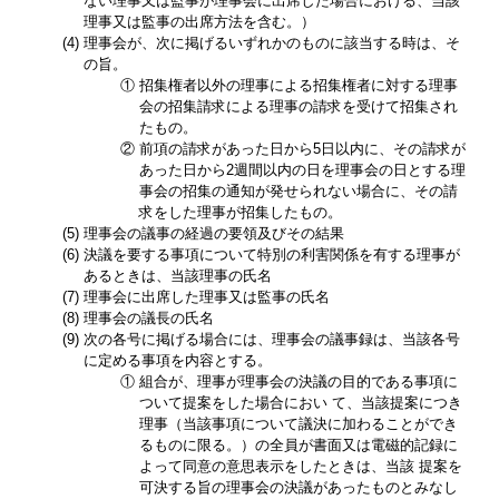
ない理事又は監事が理事会に出席した場合における、当該
理事又は監事の出席方法を含む。）
(4)
理事会が、次に掲げるいずれかのものに該当する時は、そ
の旨。
①
招集権者以外の理事による招集権者に対する理事
会の招集請求による理事の請求を受けて招集され
たもの。
②
前項の請求があった日から5日以内に、その請求が
あった日から2週間以内の日を理事会の日とする理
事会の招集の通知が発せられない場合に、その請
求をした理事が招集したもの。
(5)
理事会の議事の経過の要領及びその結果
(6)
決議を要する事項について特別の利害関係を有する理事が
あるときは、当該理事の氏名
(7)
理事会に出席した理事又は監事の氏名
(8)
理事会の議長の氏名
(9)
次の各号に掲げる場合には、理事会の議事録は、当該各号
に定める事項を内容とする。
①
組合が、理事が理事会の決議の目的である事項に
ついて提案をした場合におい て、当該提案につき
理事（当該事項について議決に加わることができ
るものに限る。）の全員が書面又は電磁的記録に
よって同意の意思表示をしたときは、当該 提案を
可決する旨の理事会の決議があったものとみなし