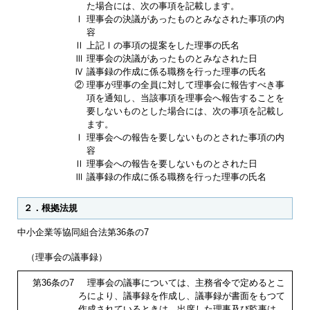
た場合には、次の事項を記載します。
Ⅰ
理事会の決議があったものとみなされた事項の内
容
Ⅱ
上記Ⅰの事項の提案をした理事の氏名
Ⅲ
理事会の決議があったものとみなされた日
Ⅳ
議事録の作成に係る職務を行った理事の氏名
②
理事が理事の全員に対して理事会に報告すべき事
項を通知し、当該事項を理事会へ報告することを
要しないものとした場合には、次の事項を記載し
ます。
Ⅰ
理事会への報告を要しないものとされた事項の内
容
Ⅱ
理事会への報告を要しないものとされた日
Ⅲ
議事録の作成に係る職務を行った理事の氏名
２．根拠法規
中小企業等協同組合法第36条の7
（理事会の議事録）
第36条の7
理事会の議事については、主務省令で定めるとこ
ろにより、議事録を作成し、議事録が書面をもつて
作成されているときは、出席した理事及び監事は、