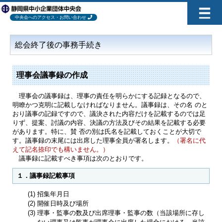
中央会へのアクセス・お問い合わせ
総会終了後の事務手続き
理事会議事録の作成
理事会の議事録は、理事の責任を明らかにする記録となるので、
明瞭かつ克明に記載しなければなりません。議事録は、その名 のと
おり議事の記録ですので、議決された内容だけを記載するのでは足
りず、提案、討議の内容、決議の方法及びその結果を記載する必要
があります。特に、賛 否の別は氏名を記載しておくことが大切で
す。議事録の末尾には出席した理事全員が署名します。
（署名に代
えて記名捺印でも構いません。）
議事録に記載すべき事項は次のとおりです。
１．議事録記載事項
(1)
招集年月日
(2)
開催日時及び場所
(3)
理事・監事の数及び出席理事・監事の数（当該場所に存し