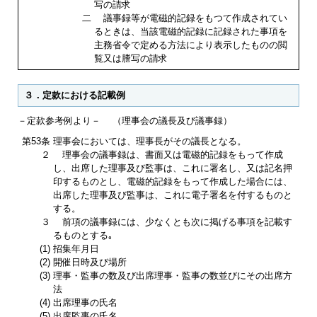
写の請求
二
議事録等が電磁的記録をもつて作成されてい
るときは、当該電磁的記録に記録された事項を
主務省令で定める方法により表示したものの閲
覧又は謄写の請求
３．定款における記載例
－定款参考例より－ （理事会の議長及び議事録）
第53条
理事会においては、理事長がその議長となる。
２
理事会の議事録は、書面又は電磁的記録をもって作成
し、出席した理事及び監事は、これに署名し、又は記名押
印するものとし、電磁的記録をもって作成した場合には、
出席した理事及び監事は、これに電子署名を付するものと
する。
３
前項の議事録には、少なくとも次に掲げる事項を記載す
るものとする｡
(1)
招集年月日
(2)
開催日時及び場所
(3)
理事・監事の数及び出席理事・監事の数並びにその出席方
法
(4)
出席理事の氏名
(5)
出席監事の氏名