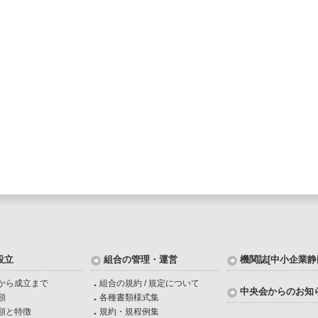
設立
組合の管理・運営
機関誌[中小企業静
から成立まで
組合の規約 / 規定について
中央会からのお知
類
各種書類様式集
類と特徴
規約・規程例集