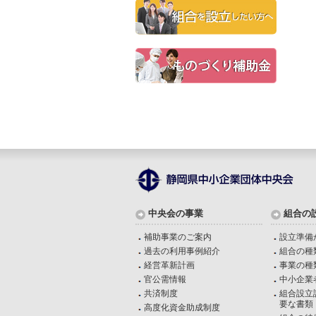
中央会の事業
組合の
補助事業のご案内
設立準備
過去の利用事例紹介
組合の種
経営革新計画
事業の種
官公需情報
中小企業
共済制度
組合設立
要な書類
高度化資金助成制度