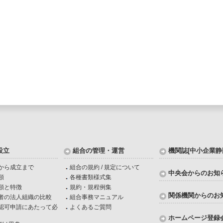
設立
組合の管理・運営
機関誌[中小企業静
から成立まで
組合の規約 / 規定について
中央会からのお知
類
各種書類様式集
類と特徴
規約・規程例集
関係機関からのお
者の法人組織の比較
組合事務マニュアル
認可申請にあたって必
よくあるご質問
ホームページ登録