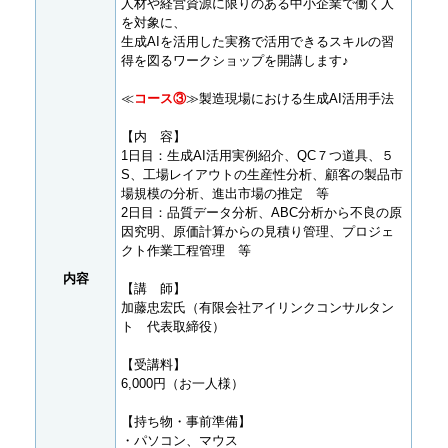
人材や経営資源に限りのある中小企業で働く人
を対象に、
生成AIを活用した実務で活用できるスキルの習
得を図るワークショップを開講します♪
≪
コース③
≫製造現場における生成AI活用手法
【内 容】
1日目：生成AI活用実例紹介、QC７つ道具、５
S、工場レイアウトの生産性分析、顧客の製品市
場規模の分析、進出市場の推定 等
2日目：品質データ分析、ABC分析から不良の原
因究明、原価計算からの見積り管理、プロジェ
クト作業工程管理 等
内容
【講 師】
加藤忠宏氏（有限会社アイリンクコンサルタン
ト 代表取締役）
【受講料】
6,000円（お一人様）
【持ち物・事前準備】
・パソコン、マウス